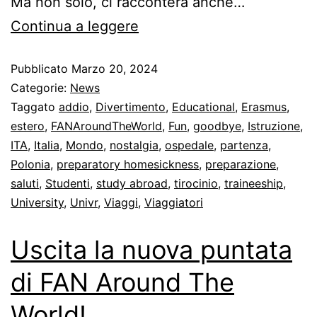
Ma non solo, ci racconterà anche…
Continua a leggere
Pubblicato
Marzo 20, 2024
Categorie:
News
Taggato
addio
,
Divertimento
,
Educational
,
Erasmus
,
estero
,
FANAroundTheWorld
,
Fun
,
goodbye
,
Istruzione
,
ITA
,
Italia
,
Mondo
,
nostalgia
,
ospedale
,
partenza
,
Polonia
,
preparatory homesickness
,
preparazione
,
saluti
,
Studenti
,
study abroad
,
tirocinio
,
traineeship
,
University
,
Univr
,
Viaggi
,
Viaggiatori
Uscita la nuova puntata
di FAN Around The
World!