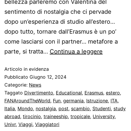
bellezza parleremo con Valentina del
sentimento di nostalgia che ci pervade
dopo un’esperienza di studio all’estero…
dopo tutto, tornare dall’Erasmus è un po’
come lasciarsi con il partner… metafore a
parte, si tratta…
Continua a leggere
Articolo in evidenza
Pubblicato
Giugno 12, 2024
Categorie:
News
Taggato
Divertimento
,
Educational
,
Erasmus
,
estero
,
FANAroundTheWorld
,
Fun
,
germania
,
Istruzione
,
ITA
,
Italia
,
Mondo
,
nostalgia
,
post
,
scambio
,
Studenti
,
study
abroad
,
tirocinio
,
traineeship
,
tropicale
,
University
,
Univr
,
Viaggi
,
Viaggiatori