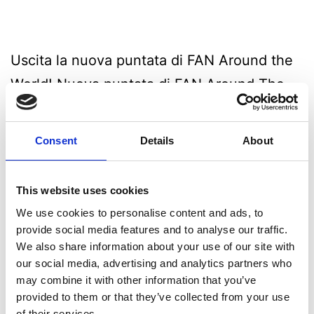
Uscita la nuova puntata di FAN Around the
World! Nuova puntata di FAN Around The
World, questa volta in LINGUA TEDESCA! E’
proprio vero che quando i tedeschi parlano
Consent
Details
About
sembrano sempre arrabbiati? Dopo aver
(involontariamente) confermato
This website uses cookies
quest’ultimo stereotipo con uno
We use cookies to personalise content and ads, to
scioglilingua, parliamo con Sabina delle sue
provide social media features and to analyse our traffic.
We also share information about your use of our site with
difficoltà ad adattarsi alle abitudini italiane
our social media, advertising and analytics partners who
(per esempio, voi…
Continua a leggere
may combine it with other information that you’ve
provided to them or that they’ve collected from your use
of their services.