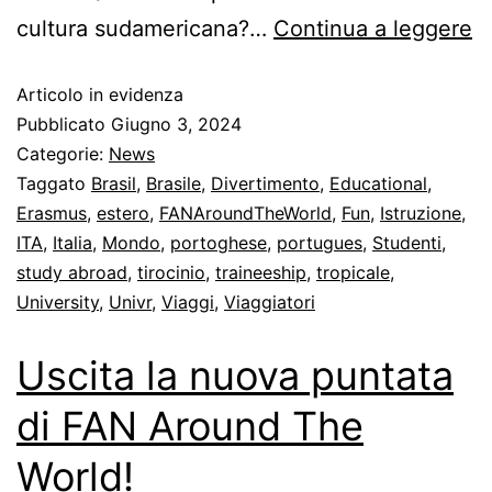
cultura sudamericana?…
Continua a leggere
Articolo in evidenza
Pubblicato
Giugno 3, 2024
Categorie:
News
Taggato
Brasil
,
Brasile
,
Divertimento
,
Educational
,
Erasmus
,
estero
,
FANAroundTheWorld
,
Fun
,
Istruzione
,
ITA
,
Italia
,
Mondo
,
portoghese
,
portugues
,
Studenti
,
study abroad
,
tirocinio
,
traineeship
,
tropicale
,
University
,
Univr
,
Viaggi
,
Viaggiatori
Uscita la nuova puntata
di FAN Around The
World!