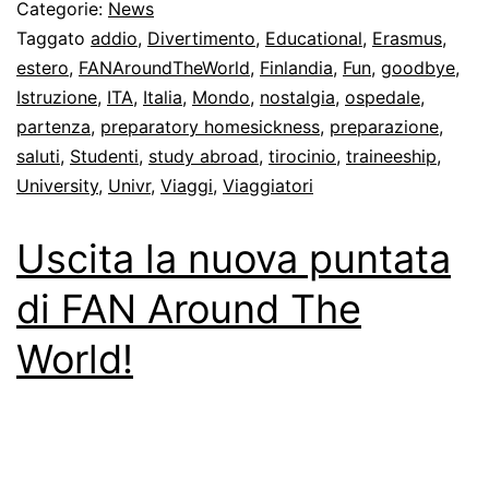
Categorie:
News
Taggato
addio
,
Divertimento
,
Educational
,
Erasmus
,
estero
,
FANAroundTheWorld
,
Finlandia
,
Fun
,
goodbye
,
Istruzione
,
ITA
,
Italia
,
Mondo
,
nostalgia
,
ospedale
,
partenza
,
preparatory homesickness
,
preparazione
,
saluti
,
Studenti
,
study abroad
,
tirocinio
,
traineeship
,
University
,
Univr
,
Viaggi
,
Viaggiatori
Uscita la nuova puntata
di FAN Around The
World!