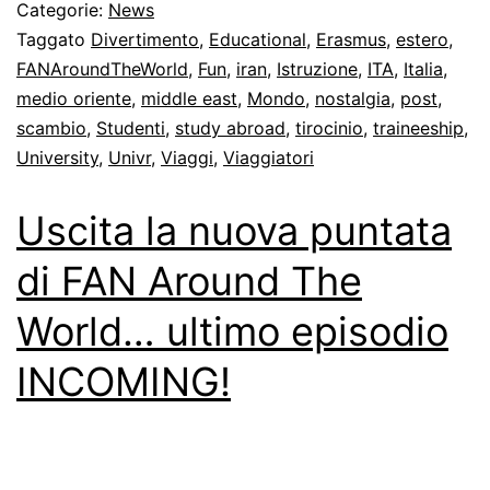
Categorie:
News
Taggato
Divertimento
,
Educational
,
Erasmus
,
estero
,
FANAroundTheWorld
,
Fun
,
iran
,
Istruzione
,
ITA
,
Italia
,
medio oriente
,
middle east
,
Mondo
,
nostalgia
,
post
,
scambio
,
Studenti
,
study abroad
,
tirocinio
,
traineeship
,
University
,
Univr
,
Viaggi
,
Viaggiatori
Uscita la nuova puntata
di FAN Around The
World… ultimo episodio
INCOMING!