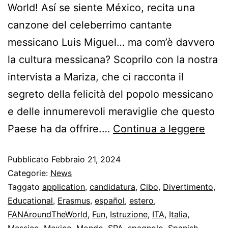
World! Así se siente México, recita una
canzone del celeberrimo cantante
messicano Luis Miguel… ma com’è davvero
la cultura messicana? Scoprilo con la nostra
intervista a Mariza, che ci racconta il
segreto della felicità del popolo messicano
e delle innumerevoli meraviglie che questo
Paese ha da offrire.…
Continua a leggere
Pubblicato
Febbraio 21, 2024
Categorie:
News
Taggato
application
,
candidatura
,
Cibo
,
Divertimento
,
Educational
,
Erasmus
,
español
,
estero
,
FANAroundTheWorld
,
Fun
,
Istruzione
,
ITA
,
Italia
,
Messico
,
Mexico
,
Mondo
,
SPA
,
spagnolo
,
Spanish
,