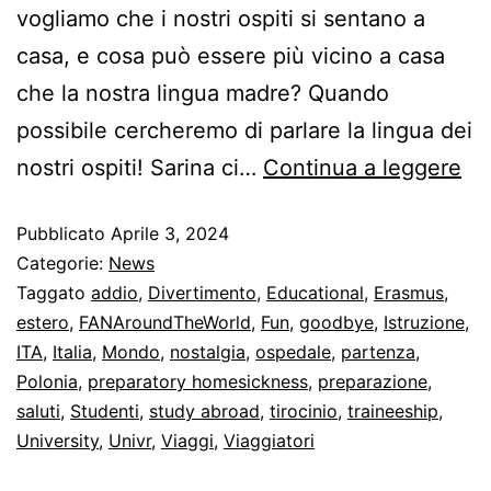
vogliamo che i nostri ospiti si sentano a
casa, e cosa può essere più vicino a casa
che la nostra lingua madre? Quando
possibile cercheremo di parlare la lingua dei
nostri ospiti! Sarina ci…
Continua a leggere
Pubblicato
Aprile 3, 2024
Categorie:
News
Taggato
addio
,
Divertimento
,
Educational
,
Erasmus
,
estero
,
FANAroundTheWorld
,
Fun
,
goodbye
,
Istruzione
,
ITA
,
Italia
,
Mondo
,
nostalgia
,
ospedale
,
partenza
,
Polonia
,
preparatory homesickness
,
preparazione
,
saluti
,
Studenti
,
study abroad
,
tirocinio
,
traineeship
,
University
,
Univr
,
Viaggi
,
Viaggiatori