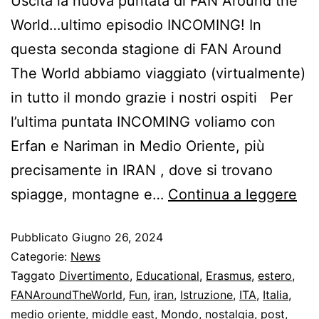
Uscita la nuova puntata di FAN Around the
World…ultimo episodio INCOMING! In
questa seconda stagione di FAN Around
The World abbiamo viaggiato (virtualmente)
in tutto il mondo grazie i nostri ospiti Per
l’ultima puntata INCOMING voliamo con
Erfan e Nariman in Medio Oriente, più
precisamente in IRAN , dove si trovano
spiagge, montagne e…
Continua a leggere
Pubblicato
Giugno 26, 2024
Categorie:
News
Taggato
Divertimento
,
Educational
,
Erasmus
,
estero
,
FANAroundTheWorld
,
Fun
,
iran
,
Istruzione
,
ITA
,
Italia
,
medio oriente
,
middle east
,
Mondo
,
nostalgia
,
post
,