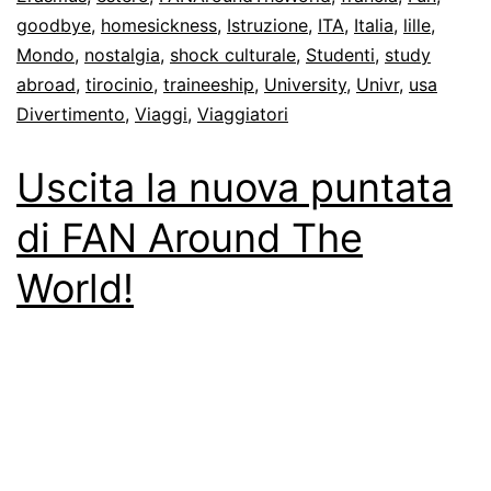
goodbye
,
homesickness
,
Istruzione
,
ITA
,
Italia
,
lille
,
Mondo
,
nostalgia
,
shock culturale
,
Studenti
,
study
abroad
,
tirocinio
,
traineeship
,
University
,
Univr
,
usa
Divertimento
,
Viaggi
,
Viaggiatori
Uscita la nuova puntata
di FAN Around The
World!