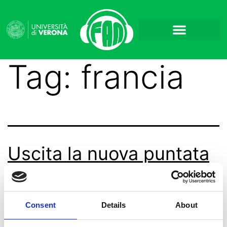
Tag:
francia
Uscita la nuova puntata
di FAN Around The
World!
Consent
Details
About