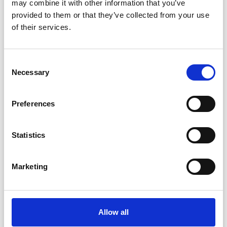
may combine it with other information that you’ve
provided to them or that they’ve collected from your use
of their services.
Consent
Necessary
Selection
Preferences
Statistics
Marketing
FanDaSanremo: oltre la canzone.
Allow all
Cronache dal Festival DAY 5