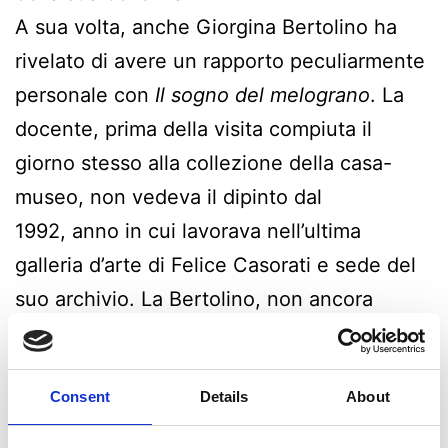
A sua volta, anche Giorgina Bertolino ha
rivelato di avere un rapporto peculiarmente
personale con
Il sogno del melograno
. La
docente, prima della visita compiuta il
giorno stesso alla collezione della casa-
museo, non vedeva il dipinto dal
1992, anno in cui lavorava nell’ultima
galleria d’arte di Felice Casorati e sede del
suo archivio. La Bertolino, non ancora
laureata, passava giornate intere nella
suddetta galleria d’arte torinese, dove, tra
Consent
Details
About
svariati dipinti, era in mostra anche il
capolavoro realizzato nel clima veronese