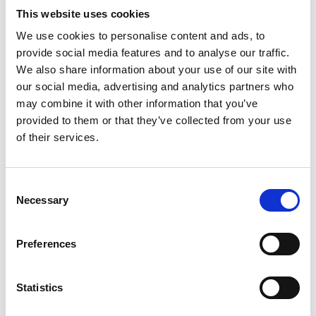
ottanta anni prima.
This website uses cookies
We use cookies to personalise content and ads, to
Ne
Il sogno del melograno
è rappresentata
provide social media features and to analyse our traffic.
una donna dormiente distesa su un prato in
We also share information about your use of our site with
pieno giorno, che poggia la testa su un
our social media, advertising and analytics partners who
may combine it with other information that you’ve
cuscino trapunto di margherite e indossa
provided to them or that they’ve collected from your use
una veste leggera con tralci stampati a
of their services.
crisantemi tenendo in mano il frutto nel
titolo. Il prato richiama lo stile di Klimt ma, a
Consent
Necessary
Selection
differenza di questo, Casorati ne preserva
la riconoscibilità botanica, con rimando a
Preferences
Botticelli e ai Preraffaelliti. Si tratta di una
situazione fittizia, di una natura immaginata:
Statistics
il prato è fiorito di primavera mentre l’uva