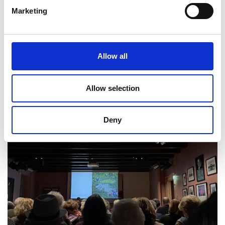
matura e il melograno rappresentano
Marketing
l’autunno.
Allow all
Allow selection
Deny