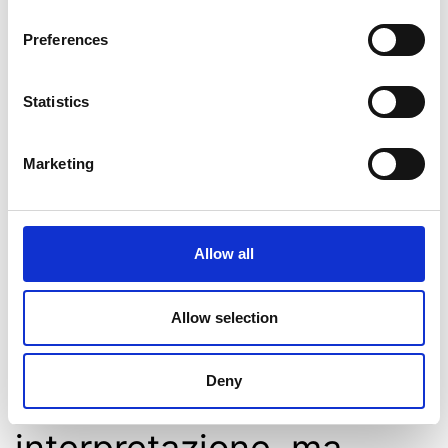
Verona una delle sei conferenze facente
Preferences
parte del ciclo I Martedì della Cignaroli, in
collaborazione con l’Accademia delle Belle
Statistics
Arti Cignaroli di Verona, iniziato lo scorso
14 gennaio. La conferenza Le pittrici
Marketing
veronesi tra XVI e XVIII secolo: la famiglia,…
Continua a leggere
Allow all
Pubblicato
Marzo 14, 2025
Categorie:
Approfondimenti
,
Arte
Allow selection
Taggato
Arte
,
fuoriaulanetwork
,
verona
Deny
“L’arte non è
interpretazione, ma