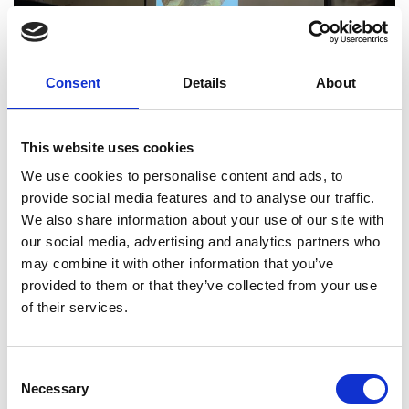
Consent
Details
About
This website uses cookies
We use cookies to personalise content and ads, to
provide social media features and to analyse our traffic.
We also share information about your use of our site with
our social media, advertising and analytics partners who
may combine it with other information that you’ve
provided to them or that they’ve collected from your use
of their services.
Di Viola Parisatto Nel pomeriggio del 25
Consent
Necessary
febbraio si è svolta alla Società Letteraria di
Selection