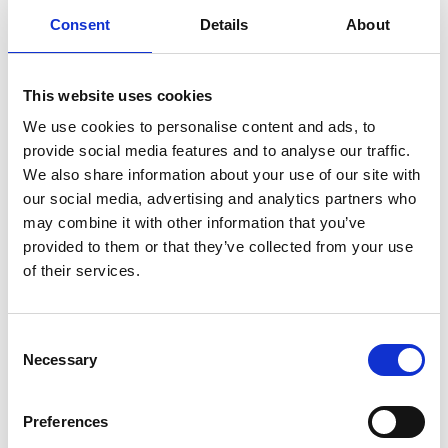
nell’esposizione si affiancano in ogni sala dei
Consent
Details
About
contributi digitali, tra cui proiezioni
oleografiche. Gli spazi espositivi eterogenei
This website uses cookies
sono degli ambienti autonomi in cui si è
We use cookies to personalise content and ads, to
voluto mettere in risalto temi ed episodi
provide social media features and to analyse our traffic.
We also share information about your use of our site with
specifici.
our social media, advertising and analytics partners who
may combine it with other information that you’ve
provided to them or that they’ve collected from your use
Nello spazio d’ingresso il pubblico viene
of their services.
accolto da un’immagine storica del Museo di
Castelvecchio rappresentato con i danni
Consent
provocati dai bombardamenti del 1944. Il
Necessary
Selection
titolo della mostra è disposto su un quadrato
aggettante inclinato anticipando la scelta
Preferences