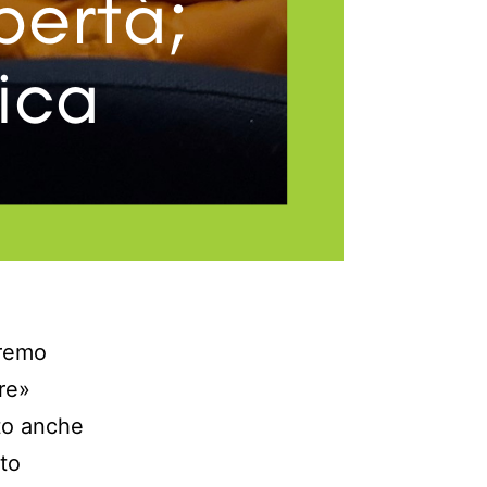
eremo
are»
tto anche
ato