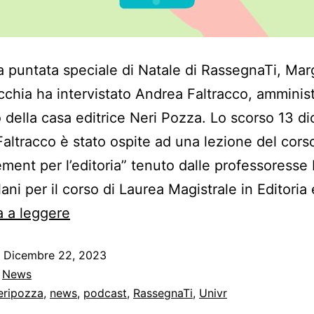
a puntata speciale di Natale di RassegnaTi, Mar
cchia ha intervistato Andrea Faltracco, amminis
 della casa editrice Neri Pozza. Lo scorso 13 d
altracco è stato ospite ad una lezione del corso
ent per l’editoria” tenuto dalle professoresse
lani per il corso di Laurea Magistrale in Editoria
 a leggere
o
Dicembre 22, 2023
:
News
eripozza
,
news
,
podcast
,
RassegnaTi
,
Univr