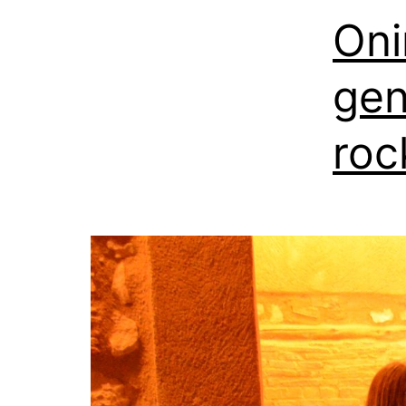
Oni
gen
roc