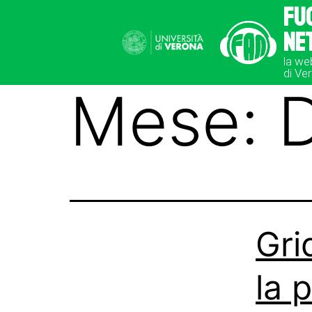
Fu
Ne
la we
di Ve
Mese:
Gri
la 