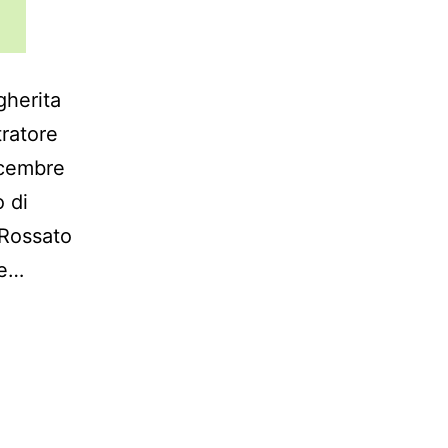
gherita
tratore
icembre
 di
 Rossato
 e…