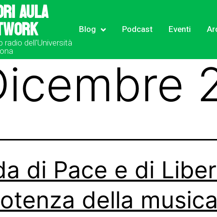
ori Aula
twork
Blog
Podcast
Eventi
Ar
b radio dell'Università
rona
Dicembre 
da di Pace e di Liber
potenza della music