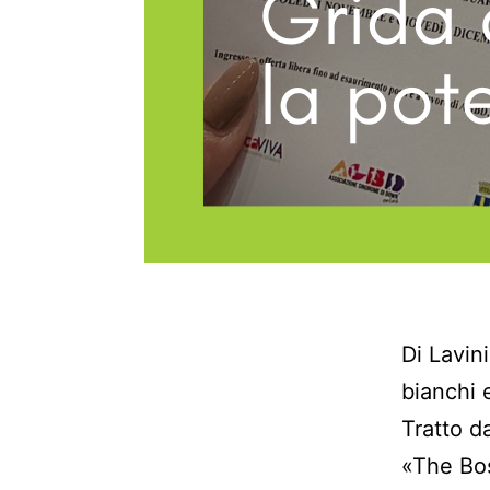
Di Lavini
bianchi 
Tratto d
«The Bos