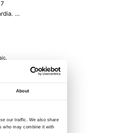
 7
rdia. …
sic
,
 di
About
se our traffic. We also share
ers who may combine it with