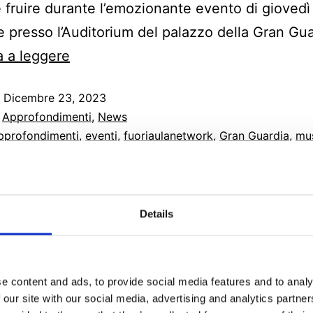
e fruire durante l’emozionante evento di giovedì
 presso l’Auditorium del palazzo della Gran Gua
 a leggere
o
Dicembre 23, 2023
:
Approfondimenti
,
News
pprofondimenti
,
eventi
,
fuoriaulanetwork
,
Gran Guardia
,
mu
ews
,
Univr
,
verona
ita la nuova puntata
Details
segnaTi
e content and ads, to provide social media features and to analy
 our site with our social media, advertising and analytics partn