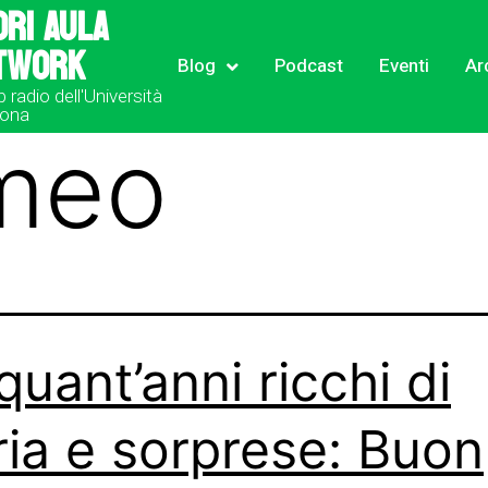
ori Aula
twork
Blog
Podcast
Eventi
Ar
b radio dell'Università
rona
meo
quant’anni ricchi di
ria e sorprese: Buon