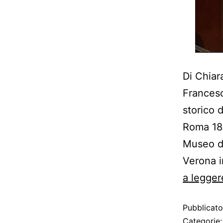
Di Chiar
Francesc
storico 
Roma 189
Museo de
Verona i
a legger
Pubblicat
Categorie