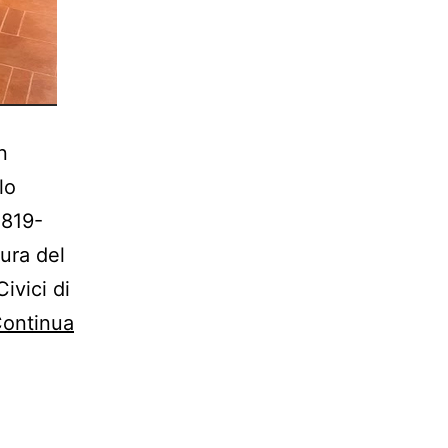
n
lo
1819-
ura del
ivici di
ontinua