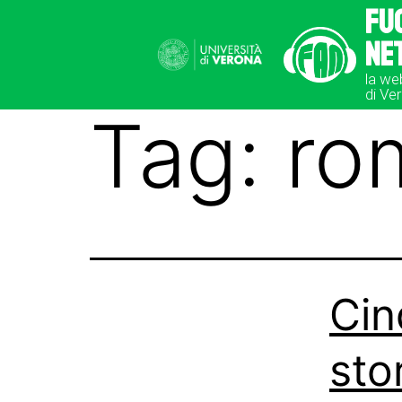
Fu
Ne
la we
di Ve
Tag:
ro
Cin
sto