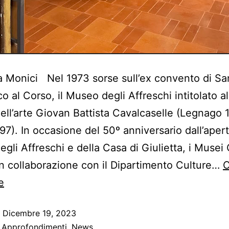
a Monici Nel 1973 sorse sull’ex convento di Sa
o al Corso, il Museo degli Affreschi intitolato al
dell’arte Giovan Battista Cavalcaselle (Legnago 
7). In occasione del 50º anniversario dall’apert
gli Affreschi e della Casa di Giulietta, i Musei C
n collaborazione con il Dipartimento Culture…
C
e
o
Dicembre 19, 2023
:
Approfondimenti
,
News