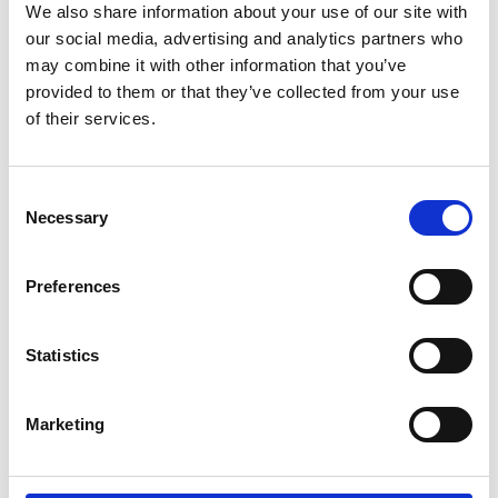
We also share information about your use of our site with
our social media, advertising and analytics partners who
The News Pot è il podcast di Fuori Aula
may combine it with other information that you’ve
network, che ti informa sulle notizie più
provided to them or that they’ve collected from your use
of their services.
importanti della settimana.
Oggi a cura di Emiliano D’Acri
Consent
Le notizie trattate in puntata sono:
Necessary
Selection
Bella Ciao durante il ricordo di Sergio
Ramelli
Preferences
I Patagarri e il loro “Free Palestine” durante
il concerto del 1° Maggio
Statistics
Il conclave che ha avuto inizio il 5 Maggio
Marketing
“May the 4th” la cultura pop dal 1970 ad
oggi