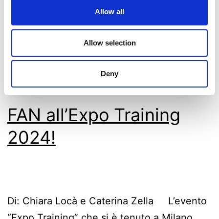
Allow all
Pubblicato
Maggio 7, 2025
Categorie:
News
Taggato
Bella Ciao
,
Besungu
,
concerto
,
conclave
,
Allow selection
Erdő
,
Forza
,
Lucas
,
May the 4th
,
milano
,
palestina
,
Parolin
,
Patagarri
,
Ramelli
,
roma
,
Spielberg
,
Star Wars
,
Deny
Tangle
,
vaticano
,
Zuppi
FAN all’Expo Training
2024!
Di: Chiara Locà e Caterina Zella L’evento
“Expo Training” che si è tenuto a Milano