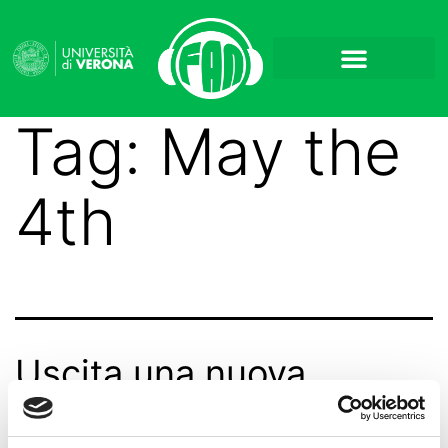
Tag:
May the
4th
Uscita una nuova
puntata di The News