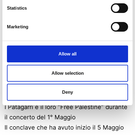
Statistics
Marketing
The News Pot è il podcast di Fuori Aula
network, che ti informa sulle notizie più
Allow all
importanti della settimana.
Oggi a cura di Emiliano D’Acri
Allow selection
Le notizie trattate in puntata sono:
Bella Ciao durante il ricordo di Sergio
Deny
Ramelli
I Patagarri e il loro “Free Palestine” durante
il concerto del 1° Maggio
Il conclave che ha avuto inizio il 5 Maggio