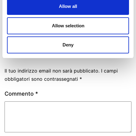
Allow all
Pubblicato
Marzo 22, 2024
Di
La Redazione
Categorie:
News
Taggato
GiuseppeFiorello
,
inaugurazioneannoaccademico
,
intelligenzaartificiale
,
Allow selection
laureahonoriscausa
,
PaoloBenanti
Deny
Lascia un commento
Il tuo indirizzo email non sarà pubblicato.
I campi
obbligatori sono contrassegnati
*
Commento
*