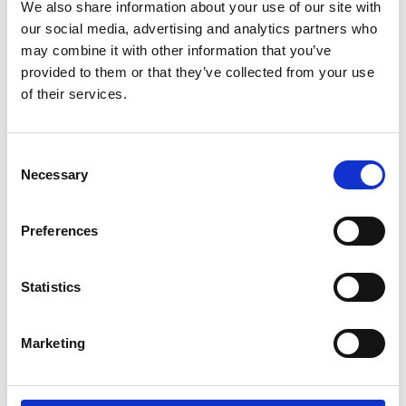
conferimento della laurea honoris causa
We also share information about your use of our site with
our social media, advertising and analytics partners who
all’attore e regista
Giuseppe Fiorello
. Da
may combine it with other information that you’ve
non trascurare la lectio magistralis di
Padre
provided to them or that they’ve collected from your use
Paolo Benanti
sull’intelligenza artificiale e
of their services.
l’assegnazione del premio di benemerenza
alla memoria di
Michela Murgia
!
Consent
Necessary
Selection
Sperando di avervi reso partecipe di
Preferences
quest’evento, vi aspettiamo martedì
prossimo con il solito appuntamento di
Statistics
RassegnaTi!
Marketing
RassegnaTi