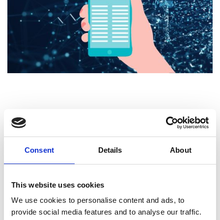
In questa puntata speciale Aurora, Edoardo,
Michela e Palmachiara vi raccontano i
Consent
Details
About
momenti salienti dell’
inaugurazione
dell’anno accademico 2023-2024,
tenutasi
This website uses cookies
il 22 marzo dalle ore 10: dal discorso di
We use cookies to personalise content and ads, to
apertura del
Magnifico Rettore
fino al
provide social media features and to analyse our traffic.