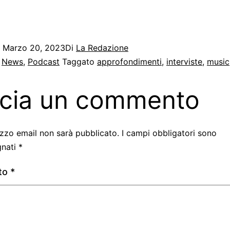
o
Marzo 20, 2023
Di
La Redazione
:
News
,
Podcast
Taggato
approfondimenti
,
interviste
,
music
cia un commento
rizzo email non sarà pubblicato.
I campi obbligatori sono
gnati
*
to
*