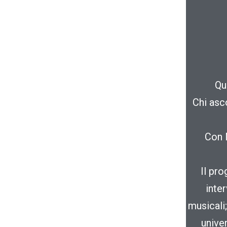
Qu
Chi asc
Con M
Il pro
inter
musicali;
univer