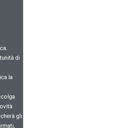
ca.
unità di
ica la
accolga
novità
ccherà gli
ermati,