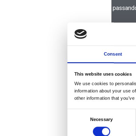
passando 
Con il p
le stori
all’int
Consent
S
This website uses cookies
We use cookies to personalis
information about your use of
other information that you’ve
Consent
Necessary
Selection