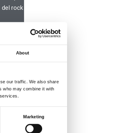
, del rock
 scoprire
curiosità
mpagnare
About
i!
se our traffic. We also share
ers who may combine it with
 services.
Marketing