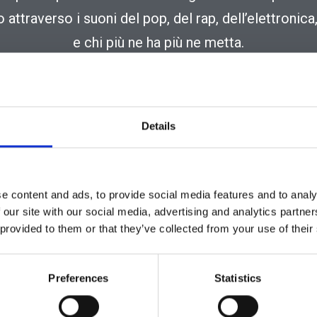
attraverso i suoni del pop, del rap, dell’elettronica
e chi più ne ha più ne metta.
odcast “più musicale” di FuoriAulaNetwork potrete
e che si nascondono dietro i vostri idoli e tutte le 
erno delle loro produzioni, sempre lasciandovi acco
Details
da tanta tanta musica.
e siete FAN della Musica, questo è il podcast per vo
e content and ads, to provide social media features and to analy
 our site with our social media, advertising and analytics partn
 provided to them or that they’ve collected from your use of their
Preferences
Statistics