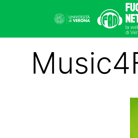
Fu
Ne
la we
di Ve
Music4