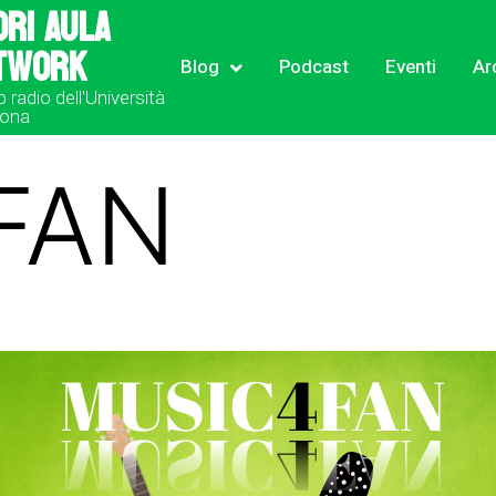
ori Aula
twork
Blog
Podcast
Eventi
Ar
b radio dell'Università
rona
FAN