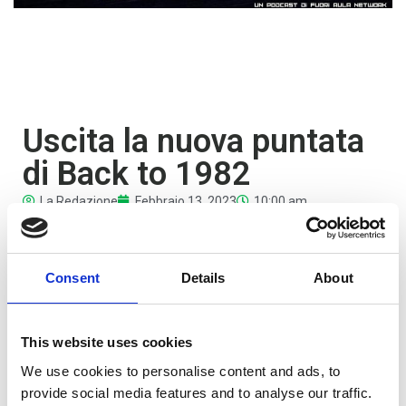
Uscita la nuova puntata
di Back to 1982
La Redazione
Febbraio 13, 2023
10:00 am
Giulia e Margherita incontrano Michela Nosè, oggi
professoressa del dipartimento di Neuroscienze,
Consent
Details
About
Biomedicina e Movimento, negli anni ’90 studentessa di
Medicina diligente con gli appunti, ma che non diceva di
no a una serata in discoteca.
This website uses cookies
Si ringraziano Leonardo Pieraccioni e Quentin Tarantino,
We use cookies to personalise content and ads, to
che per l’incolumità di tutti non ha scritto nè diretto
provide social media features and to analyse our traffic.