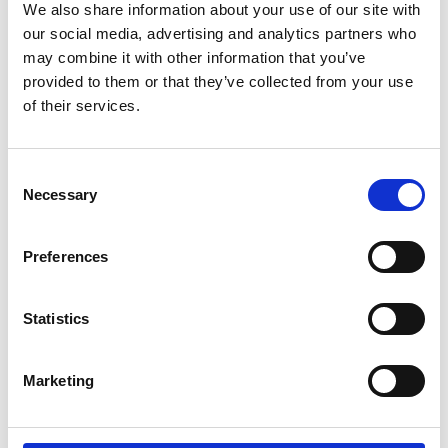
l’episodio.
We also share information about your use of our site with
our social media, advertising and analytics partners who
may combine it with other information that you’ve
provided to them or that they’ve collected from your use
Back to 1982
è un podcast di
Fuori Aula Network
of their services.
realizzato da
Margherita Dalla Vecchia, Giulia Muscia
e Giorgia Gualdi
Consent
Back to 1982
Necessary
Selection
Preferences
Statistics
Condividi su:
Marketing
Facebook
Twitter
LinkedIn