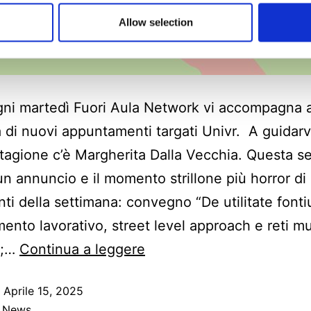
Allow selection
i martedì Fuori Aula Network vi accompagna a
 di nuovi appuntamenti targati Univr. A guidarvi
tagione c’è Margherita Dalla Vecchia. Questa s
un annuncio e il momento strillone più horror di
ti della settimana: convegno “De utilitate fonti
mento lavorativo, street level approach e reti mu
”;…
Continua a leggere
o
Aprile 15, 2025
:
News