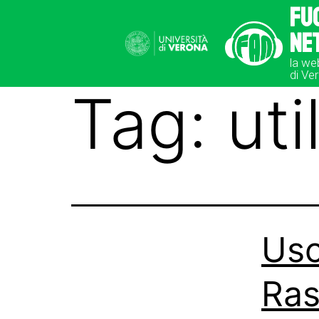
Fu
Ne
la we
di Ve
Tag:
uti
Usc
Ras