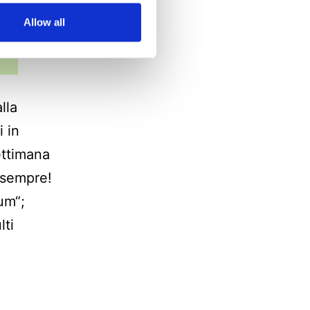
Allow all
lla
 in
ettimana
 sempre!
um“;
lti