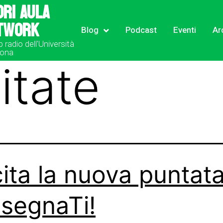
ori Aula
twork
Blog
Podcast
Eventi
Ar
b radio dell'Università
rona
litate
ita la nuova puntata
segnaTi!