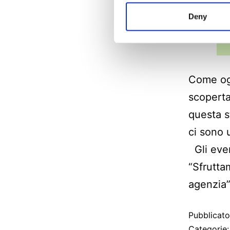
Deny
Come ogn
scoperta
questa s
ci sono 
Gli even
“Sfrutta
agenzia
Pubblicat
Categorie