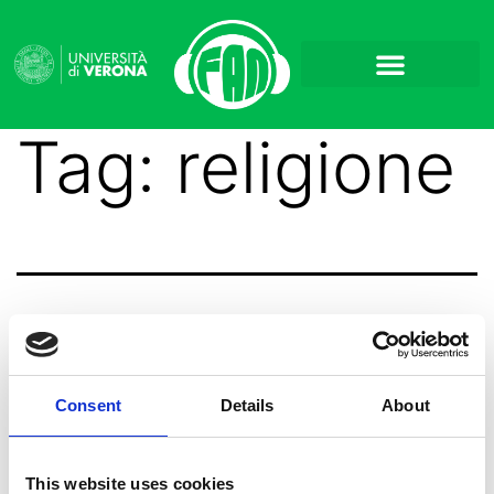
Tag:
religione
Uscita la nuova puntata
di RassegnaTi
Consent
Details
About
This website uses cookies