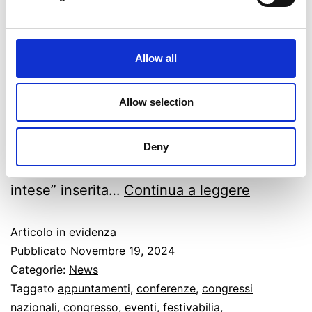
Come ogni martedì Fuori Aula Network vi
accompagna alla scoperta di nuovi
appuntamenti targati Univr. A guidarvi in
Allow all
questo episodio ci sono Wiame Mosaid e
Damiano Bissoli. Gli eventi della settimana:
Allow selection
“Uso responsabile dell’AI” inserito nel ciclo
di convegni “Italia nel mondo” “La libertà
Deny
religiosa oggi in Italia, a 40 anni dalle
intese” inserita…
Continua a leggere
Articolo in evidenza
Pubblicato
Novembre 19, 2024
Categorie:
News
Taggato
appuntamenti
,
conferenze
,
congressi
nazionali
,
congresso
,
eventi
,
festivabilia
,