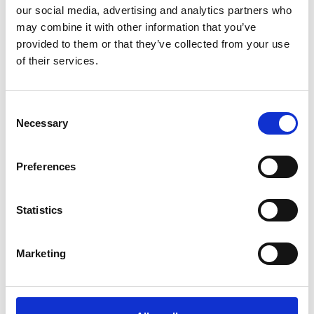
MIGLIOR PODCAST
our social media, advertising and analytics partners who
may combine it with other information that you’ve
SERVIZI DIRITTO ALLO
provided to them or that they’ve collected from your use
of their services.
STUDIO
Consent
Necessary
Selection
Preferences
Statistics
Giovedì 10 ottobre e Venerdì 11 ottobre si
Marketing
terrà presso l’Università degli studi di
Verona una due giorni di approfondimenti
sul mondo del podcasting e verrà