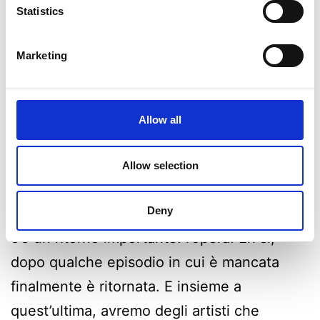
Statistics
Marketing
Allow all
Perché Sanremo è Sanremo! Amici e
amiche di FAN, dopo la settimana santa
Allow selection
sanremense torniamo con i nostri classici
Deny
percorsi nella musica! Nell’episodio di oggi
c’è un ritorno importante: l’opera! Eh sì,
dopo qualche episodio in cui è mancata
finalmente è ritornata. E insieme a
quest’ultima, avremo degli artisti che