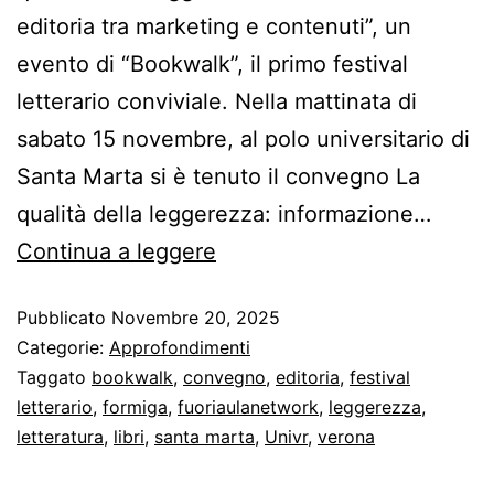
editoria tra marketing e contenuti”, un
evento di “Bookwalk”, il primo festival
letterario conviviale. Nella mattinata di
sabato 15 novembre, al polo universitario di
Santa Marta si è tenuto il convegno La
qualità della leggerezza: informazione…
Continua a leggere
Pubblicato
Novembre 20, 2025
Categorie:
Approfondimenti
Taggato
bookwalk
,
convegno
,
editoria
,
festival
letterario
,
formiga
,
fuoriaulanetwork
,
leggerezza
,
letteratura
,
libri
,
santa marta
,
Univr
,
verona