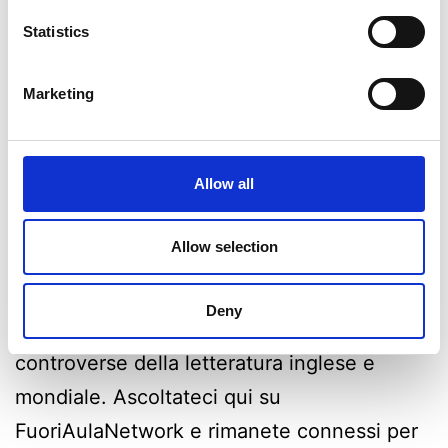
Statistics
Marketing
In questa puntata parleremo dell’opera più
Allow all
celebre di Jane Austen, “Orgoglio e
Pregiudizio”! Tra l’intraprendenza di
Allow selection
Elizabeth e l’apparente diffidenza di Mr.
Darcy, preparatevi ad immergervi all’interno
Deny
di una delle storie d’amore più belle e
controverse della letteratura inglese e
mondiale. Ascoltateci qui su
FuoriAulaNetwork e rimanete connessi per