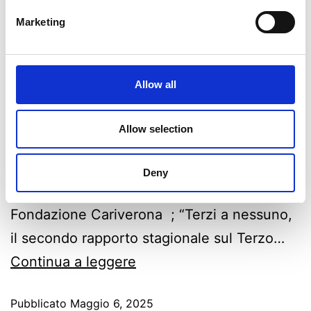
Marketing
Come ogni martedì Fuori Aula Network vi
accompagna alla scoperta di nuovi
Allow all
appuntamenti targati Univr. A guidarvi in
questa puntata c’è Emiliano D’Acri. tra gli
Allow selection
eventi della settimana vi ricordiamo:
“Graffiti strappatoi e Street Art a Verona:
Deny
unpersorso di studio e valorizzazione” di
Fondazione Cariverona ; “Terzi a nessuno,
il secondo rapporto stagionale sul Terzo…
Continua a leggere
Pubblicato
Maggio 6, 2025