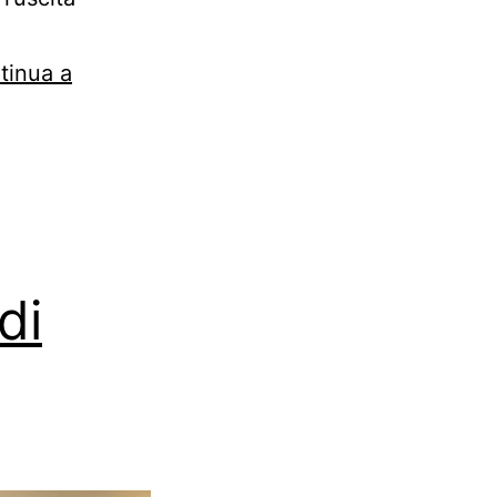
tinua a
di