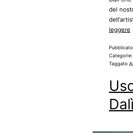
del nost
dell’art
leggere
Pubblicat
Categorie
Taggato
A
Usc
Dalì