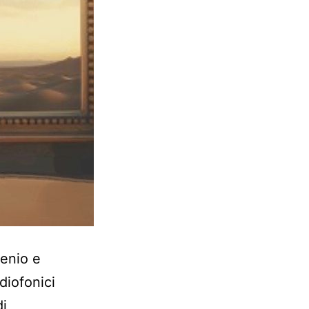
genio e
adiofonici
di