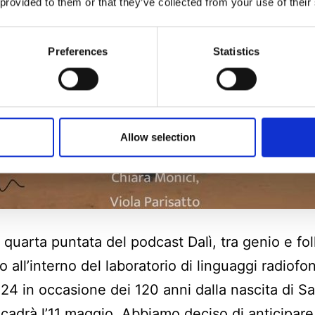
 provided to them or that they’ve collected from your use of their
Preferences
Statistics
Allow selection
 quarta puntata del podcast Dalì, tra genio e foll
o all’interno del laboratorio di linguaggi radiofon
4 in occasione dei 120 anni dalla nascita di S
 cadrà l’11 maggio. Abbiamo deciso di anticipare 