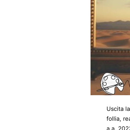
Uscita l
follia, r
a.a. 202