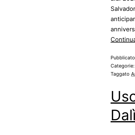
Salvador
anticipa
anniversa
Continua
Pubblicat
Categorie
Taggato
A
Usc
Dalì