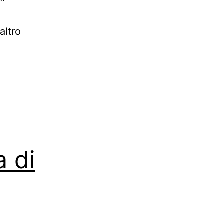
altro
a di