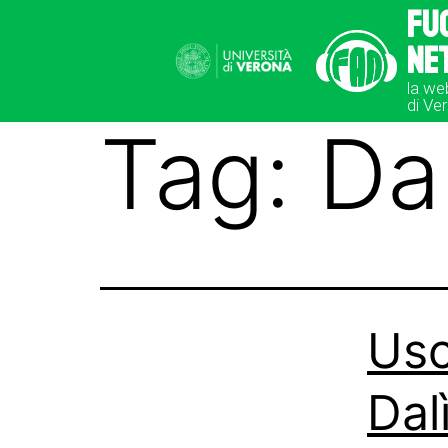
Fu
Ne
la we
di Ve
Tag:
Dal
Usc
Dalì