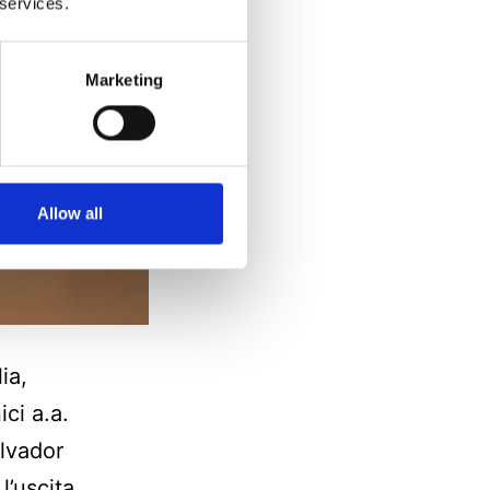
 services.
Marketing
Allow all
ia,
ici a.a.
alvador
l’uscita