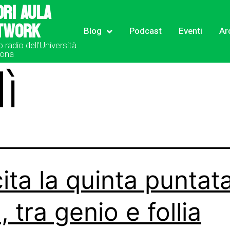
ori Aula
twork
Blog
Podcast
Eventi
Ar
b radio dell'Università
rona
ì
ita la quinta puntata
, tra genio e follia