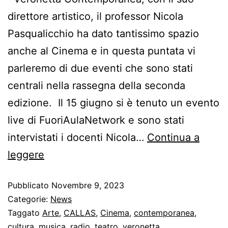
direttore artistico, il professor Nicola
Pasqualicchio ha dato tantissimo spazio
anche al Cinema e in questa puntata vi
parleremo di due eventi che sono stati
centrali nella rassegna della seconda
edizione. Il 15 giugno si è tenuto un evento
live di FuoriAulaNetwork e sono stati
intervistati i docenti Nicola…
Continua a
leggere
Pubblicato
Novembre 9, 2023
Categorie:
News
Taggato
Arte
,
CALLAS
,
Cinema
,
contemporanea
,
cultura
,
musica
,
radio
,
teatro
,
veronetta
,