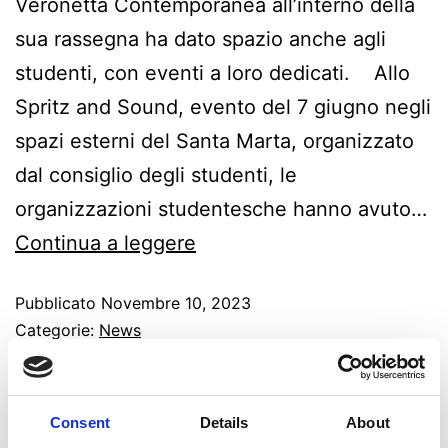
Veronetta Contemporanea all’interno della
sua rassegna ha dato spazio anche agli
studenti, con eventi a loro dedicati. Allo
Spritz and Sound, evento del 7 giugno negli
spazi esterni del Santa Marta, organizzato
dal consiglio degli studenti, le
organizzazioni studentesche hanno avuto…
Continua a leggere
Pubblicato
Novembre 10, 2023
Categorie:
News
Taggato
Arte
,
CALLAS
,
Cinema
,
contemporanea
,
cultura
,
musica
,
radio
,
teatro
,
veronetta
,
veronettacontemporanea
Consent
Details
About