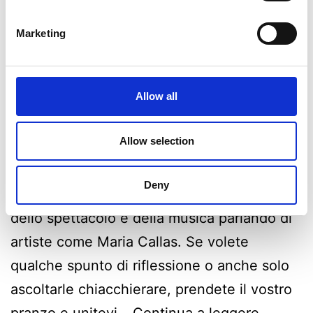
Marketing
Allow all
Mentre aspettano che il risotto al tastasal
Allow selection
sia pronto, Anna, Mara e Anna si
confrontano sul tema dell’aspetto fisico, e in
Deny
particolare della forma fisica, nel mondo
dello spettacolo e della musica parlando di
artiste come Maria Callas. Se volete
qualche spunto di riflessione o anche solo
ascoltarle chiacchierare, prendete il vostro
pranzo e unitevi…
Continua a leggere