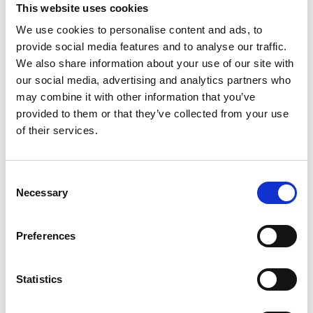
Ciao a tutti, sono Jacopo. Sono un ragazzo
This website uses cookies
della provincia di Verona che studia
We use cookies to personalise content and ads, to
provide social media features and to analyse our traffic.
Scienze della Comunicazione, con il sogno
We also share information about your use of our site with
di diventare un giornalista sportivo. Lo sport
our social media, advertising and analytics partners who
may combine it with other information that you’ve
è stato, ed è ancora, il filo conduttore della
provided to them or that they’ve collected from your use
mia vita, la mia più grande passione. Fin da
of their services.
piccolo ho sempre seguito…
Continua a
leggere
Consent
Necessary
Selection
Pubblicato
Marzo 2, 2025
Categorie:
Redattori
Preferences
Taggato
jacopoperugini
Statistics
Ruth Meroni