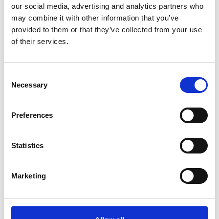
our social media, advertising and analytics partners who
Marco Bombieri.
may combine it with other information that you’ve
Editing: Matilde Carriero, Giulia Gobbi
provided to them or that they’ve collected from your use
of their services.
Consent
Necessary
Selection
Preferences
Statistics
Marketing