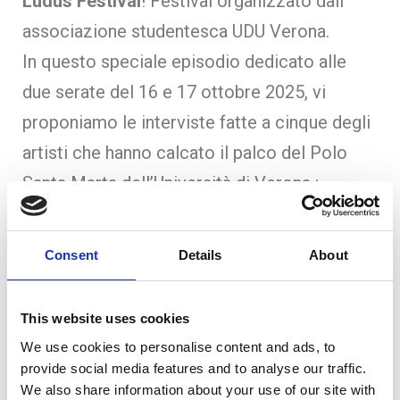
Ludus Festival
! Festival organizzato dall’
associazione studentesca UDU Verona.
In questo speciale episodio dedicato alle
due serate del 16 e 17 ottobre 2025, vi
proponiamo le interviste fatte a cinque degli
artisti che hanno calcato il palco del Polo
Santa Marta dell’Università di Verona :
Phil Lemon
,
Micheal
,
Caracalma
,
No Sex
Before Marriage
e
1300polline!
.
Consent
Details
About
Chiacchierando con loro abbiamo scoperto
cosa ascoltano, dove trovano l’ispirazione e
This website uses cookies
qual è il loro rapporto con l’università.
We use cookies to personalise content and ads, to
provide social media features and to analyse our traffic.
We also share information about your use of our site with
Voci & Author: Matilde Carriero, Giulia Gobbi,