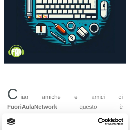
C
iao amiche e amici di
FuoriAulaNetwork
questo è
CTRL+ALT+CANC
, un podcast di FAN
pensato da
Antonio Megalizzi
che tratta