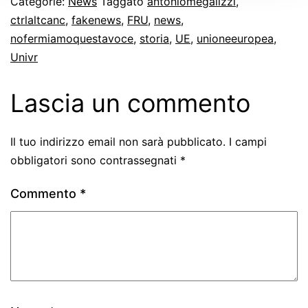
Categorie:
News
Taggato
antoniomegalizzi
,
ctrlaltcanc
,
fakenews
,
FRU
,
news
,
nofermiamoquestavoce
,
storia
,
UE
,
unioneeuropea
,
Univr
Lascia un commento
Il tuo indirizzo email non sarà pubblicato.
I campi
obbligatori sono contrassegnati
*
Commento
*