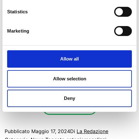
riguardanti le
fake news
soprattutto nel loro
Statistics
rapporto con i
social
e la
rete
in generale,
ma ci concentriamo anche sull’
Unione
Marketing
Europea
, in particolare su alcune iniziative
attuate nell’ultimo periodo per contrastare
fenomeni di disinformazione e per educare
Allow all
al corretto utilizzo dei sistemi digitali.
Allow selection
Buon ascolto.
Deny
CTRL+ALT+CANC
Pubblicato
Maggio 17, 2024
Di
La Redazione