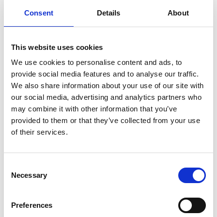
temi a lui cari.
Consent
Details
About
Quello di oggi è un episodio speciale
This website uses cookies
dedicato proprio ad Antonio. Infatti, in
We use cookies to personalise content and ads, to
provide social media features and to analyse our traffic.
occasione del FRU, il Festival delle Radio
We also share information about your use of our site with
Universitarie presso l’Università
La
our social media, advertising and analytics partners who
Sapienza
di Roma, martedì 15 è andata in
may combine it with other information that you’ve
provided to them or that they’ve collected from your use
onda la
MaratonaMegalizzi
intitolata
“Non
of their services.
Fermiamo Questa Voce”
per ricordare e
celebrare Antonio.
Consent
Necessary
Selection
Nella puntata odierna con
Chiara
ed
Preferences
Edoardo
riprendiamo alcuni discorsi