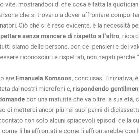
ro vite, mostrandoci di che cosa è fatta la quotidian
ersone che si trovano a dover affrontare comporta
natori. Ciò che si è reso evidente, è la necessità pe
spettare senza mancare di rispetto a l’altro
, ricor
tutti siamo delle persone, con dei pensieri e dei val
ssere riconosciuti e rispettati, non negati perché “
colare
Emanuela Komsoon
, conclusasi l’iniziativa, 
tata dai nostri microfoni e,
rispondendo gentilment
 domande
con una maturità che va oltre la sua età, c
 di metterci ancor più nei suoi panni di diciassett
ccontato non solo alcuni spiacevoli episodi della s
, come li ha affrontati e come li affronterebbe con l