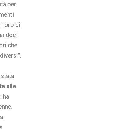
ità per
menti
r loro di
dandoci
ori che
diversi”.
è stata
e alle
i ha
enne.
ua
a