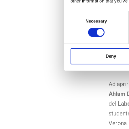
other information that you’ve
dell’ini
Consent
rispetto
Necessary
Selection
società 
le parol
student
nutrono 
Deny
rispett
Ad aprir
Ahlam 
del
Labo
studente
Verona. 