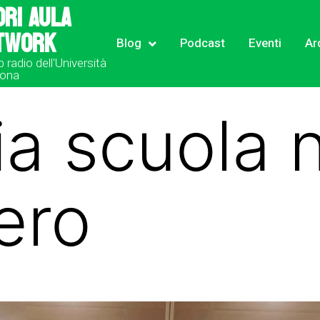
ori Aula
twork
Blog
Podcast
Eventi
Ar
b radio dell'Università
rona
ia scuola
ero