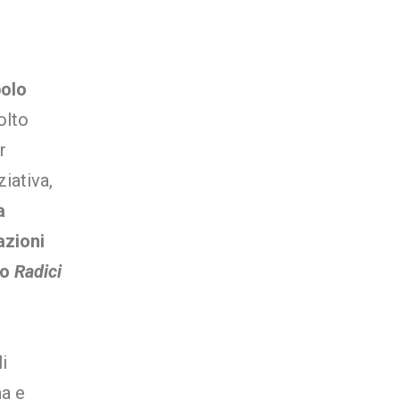
olo
olto
r
ziativa,
a
azioni
po
Radici
i
na e