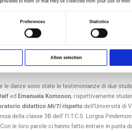
 provided to them or that they’ve collected from your use of their
ziativa è trasformare i valori quali equità, democrazi
 in azioni concrete
per creare, un passo alla volta, l
Preferences
Statistics
di cui abbiamo bisogno. In questo senso sono signi
e, parafrasate, pronunciate da
Annalisa Tiberio
agli
i:
«
Siete tanti alberi diversi, ma le vostre radici si
sempre degli stessi principi costituzionali, tra cui
Allow selection
o che deve guidare ogni vostra azione quotidiana
e le danze sono state le testimonianze di due stud
Daif
ed
Emanuela Komsoon
, rispettivamente stude
ratorio didattico
Mi/Ti rispetto
dell’Università di 
ssa della classe 3B dell’ l’I.T.C.S. Lorgna Pindemon
Con le loro parole ci hanno fatto entrare in punta de