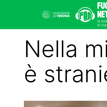
Fu
Ne
la we
di Ve
Nella m
è strani