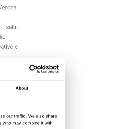
 Verona.
i saluti
lic
cative e
i
na,
ittà
About
el
se our traffic. We also share
ers who may combine it with
essaggio