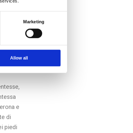
 services.
a e
a
Marketing
ficative
 il
Allow all
»
.
entesse,
ntessa
Verona e
te di
i piedi