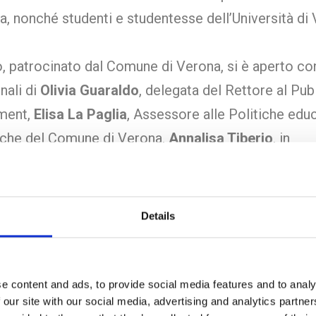
a, nonché studenti e studentesse dell’Università di
, patrocinato dal Comune di Verona, si è aperto con 
onali di
Olivia Guaraldo
, delegata del Rettore al Pub
ment,
Elisa La Paglia
, Assessore alle Politiche edu
iche del Comune di Verona,
Annalisa Tiberio
, in
ntanza della Rete di Cittadinanza e Costituzione d
,
Giuseppe Venturini
, dell’Ufficio Scolastico di Vero
la Lomuscio
, del gruppo di Associazioni
Nella mia c
Details
 è straniero
e di
Emanuela Gamberoni
, Referente d
 alla Cooperazione allo Sviluppo Internazionale.
e content and ads, to provide social media features and to analy
 our site with our social media, advertising and analytics partn
i primi interventi è emerso forte e chiaro che il m