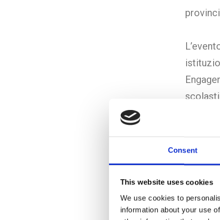
provinci
L’evento
istituzi
Engage
scolast
rapprese
Verona
Rossel
Consent
nessuno
Rettore
This website uses cookies
We use cookies to personalis
information about your use of
Da quest