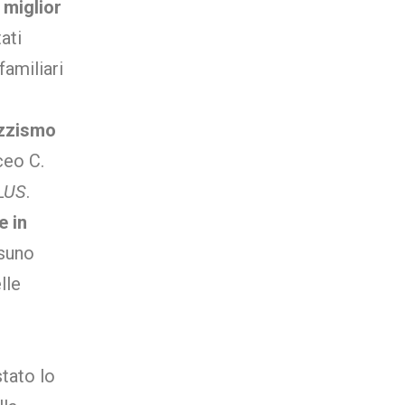
l
miglior
ati
familiari
azzismo
ceo C.
LUS
.
e in
ssuno
lle
stato lo