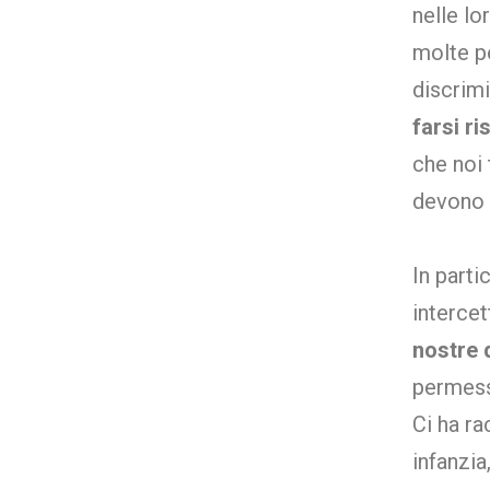
nelle lo
molte p
discrimi
farsi ri
che noi 
devono e
In parti
intercet
nostre
permesso
Ci ha ra
infanzia