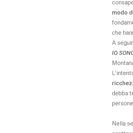
consape
modo di
fondamen
che han
A seguir
IO SON
Montana
L’intent
ricchez
debba t
persone
Nella se