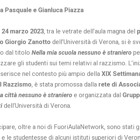
ra Pasquale e Gianluca Piazza
 24 marzo 2023
, tra le vetrate dell’aula magna del
p
co Giorgio Zanotto
dell’Università di Verona, si è sv
ro dal titolo
Nella mia scuola nessuno è straniero
pe
izzare gli studenti sui temi relativi al razzismo. L’ini
nserisce nel contesto più ampio della
XIX Settiman
il Razzismo
, è stata promossa dalla
rete di Associ
a città nessuno è straniero
e organizzata dal
Grup
i
dell’Università di Verona.
ipare, oltre a noi di FuoriAulaNetwork, sono stati gl
 e le studentesse di alcuni istituti superiori di Vero