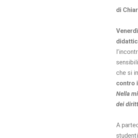
di Chia
Venerdì
didatti
l’incont
sensibil
che si i
contro 
Nella mi
dei diritt
A partec
studenti