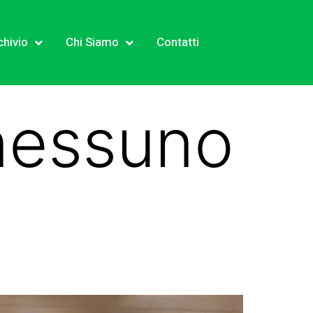
chivio
Chi Siamo
Contatti
 nessuno