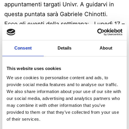
appuntamenti targati Univr. A guidarvi in
questa puntata sarà Gabriele Chinotti.
Ecco gli eventi della settimana: Lunedì 17 –
ore 16, aula Lab SMS 1, polo Santa Marta,
tornano le visite guidate al polo museale e
Consent
Details
About
universitario di Santa Marta. Le visite,…
Continua a leggere
This website uses cookies
We use cookies to personalise content and ads, to
Pubblicato
Febbraio 18, 2025
provide social media features and to analyse our traffic.
Categorie:
News
We also share information about your use of our site with
Taggato
appuntamenti
,
conferenze
,
eventi
,
master
,
our social media, advertising and analytics partners who
podcast
,
ragni
,
RassegnaTi
,
scienzemotorie
,
skenè
,
may combine it with other information that you’ve
storytelling
,
traduzione
,
trascrea
,
università
,
Univr
,
provided to them or that they’ve collected from your use
verona
,
winterschool
of their services.