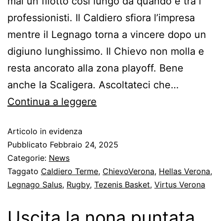
mai un filotto così lungo da quando è tra i
professionisti. Il Caldiero sfiora l’impresa
mentre il Legnago torna a vincere dopo un
digiuno lunghissimo. Il Chievo non molla e
resta ancorato alla zona playoff. Bene
anche la Scaligera. Ascoltateci che…
Continua a leggere
Articolo in evidenza
Pubblicato
Febbraio 24, 2025
Categorie:
News
Taggato
Caldiero Terme
,
ChievoVerona
,
Hellas Verona
,
Legnago Salus
,
Rugby
,
Tezenis Basket
,
Virtus Verona
Uscita la nona puntata