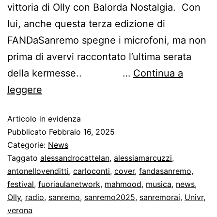
vittoria di Olly con Balorda Nostalgia. Con
lui, anche questa terza edizione di
FANDaSanremo spegne i microfoni, ma non
prima di avervi raccontato l’ultima serata
della kermesse.. …
Continua a
leggere
Articolo in evidenza
Pubblicato
Febbraio 16, 2025
Categorie:
News
Taggato
alessandrocattelan
,
alessiamarcuzzi
,
antonellovenditti
,
carloconti
,
cover
,
fandasanremo
,
festival
,
fuoriaulanetwork
,
mahmood
,
musica
,
news
,
Olly
,
radio
,
sanremo
,
sanremo2025
,
sanremorai
,
Univr
,
verona