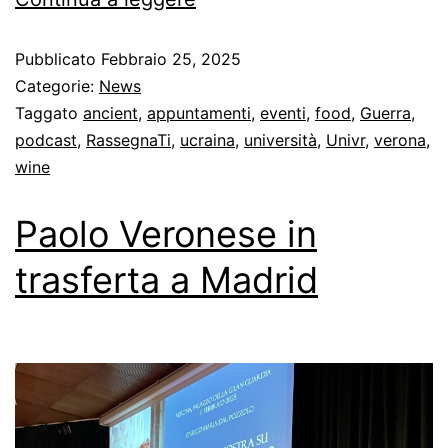
Pubblicato
Febbraio 25, 2025
Categorie:
News
Taggato
ancient
,
appuntamenti
,
eventi
,
food
,
Guerra
,
podcast
,
RassegnaTi
,
ucraina
,
università
,
Univr
,
verona
,
wine
Paolo Veronese in
trasferta a Madrid