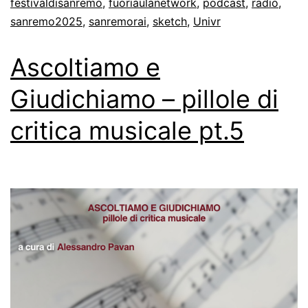
festivaldisanremo
,
fuoriaulanetwork
,
podcast
,
radio
,
sanremo2025
,
sanremorai
,
sketch
,
Univr
Ascoltiamo e
Giudichiamo – pillole di
critica musicale pt.5