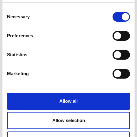
Uscita la nuova puntata
Consent
Necessary
Selection
di RassegnaTi Sport
Preferences
Statistics
Marketing
Allow all
Allow selection