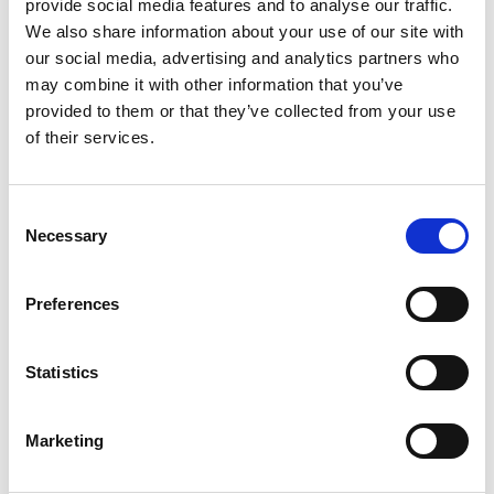
provide social media features and to analyse our traffic.
l’infanzia e l’adolescenza, sul tema Tocatì
We also share information about your use of our site with
our social media, advertising and analytics partners who
2017. 0:00 / 0:00 Filomena Albano –
may combine it with other information that you’ve
Garante Infanzia Podcast news
provided to them or that they’ve collected from your use
of their services.
Pubblicato
Settembre 20, 2017
Categorie:
Archivio 2017
Consent
Necessary
Selection
Speaker per un minuto –
Preferences
20 settembre
Statistics
Marketing