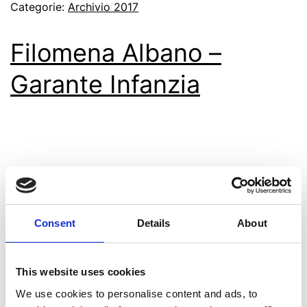
Categorie:
Archivio 2017
Filomena Albano –
Garante Infanzia
Consent
Details
About
This website uses cookies
Podcast Siamo con Filomena Albano,
We use cookies to personalise content and ads, to
presidente dell’autorità garante per