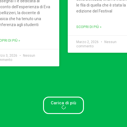
ssegnaTi è dedicata al
le fila di quella che è stata la 
cconto dell’esperienza di Eva
edizione del Festival
ellizzeri, la docente di
sica che ha tenuto una
nferenza agli studenti
SCOPRI DI PIÙ »
PRI DI PIÙ »
Marzo 2, 2026
Nessun
commento
rzo 3, 2026
Nessun
mmento
Carica di più