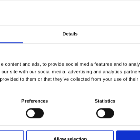
autori
Details
REDATTORI
REDATTORI
e content and ads, to provide social media features and to analy
 our site with our social media, advertising and analytics partn
 provided to them or that they’ve collected from your use of their
Giacomo
Ferrari
Preferences
Statistics
Nicola
SCOPRI DI PIÙ »
Martinelli
Novembre 23, 2022
SCOPRI DI PIÙ »
Nessun commento
Allow selection