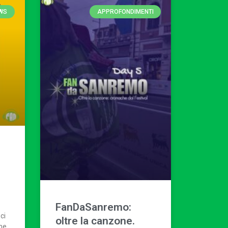
WS
APPROFONDIMENTI
FanDaSanremo:
ci
oltre la canzone.
eme