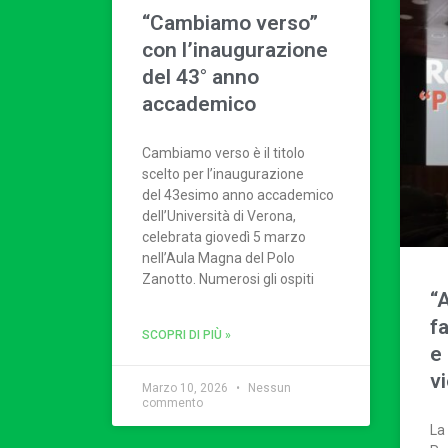
“Cambiamo verso”
con l’inaugurazione
del 43° anno
accademico
Cambiamo verso è il titolo
scelto per l’inaugurazione
del 43esimo anno accademico
dell’Università di Verona,
celebrata giovedì 5 marzo
nell’Aula Magna del Polo
Zanotto. Numerosi gli ospiti
“
f
SCOPRI DI PIÙ »
e 
v
Marzo 10, 2026
Nessun
commento
La 